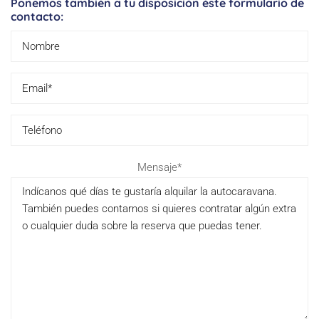
Ponemos también a tu disposición éste formulario de
contacto:
Please
Mensaje*
leave
this
field
empty.