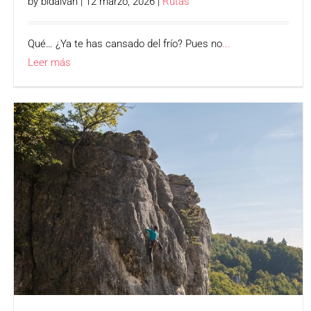
by bidaivan | 12 marzo, 2026 |
Rutas
Qué… ¿Ya te has cansado del frío? Pues no
...
Leer más