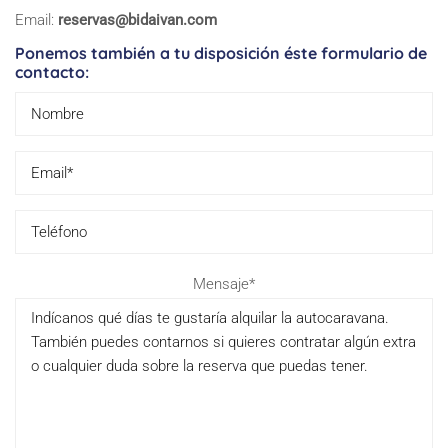
Email:
reservas@bidaivan.com
Ponemos también a tu disposición éste formulario de
contacto:
Please
Mensaje*
leave
this
field
empty.