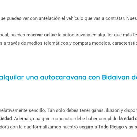
ue puedes ver con antelación el vehículo que vas a contratar. Nues
local, puedes
reservar online
la autocaravana en alquiler que más t
as a través de medios telemáticos y compara modelos, característi
 alquilar una autocaravana con Bidaivan 
relativamente sencillo. Tan solo debes tener ganas, ilusión y dispo
güedad
. Además, cualquier conductor debe haber cumplido
la edad 
radora con la que formalizamos nuestro
seguro a Todo Riesgo y asis