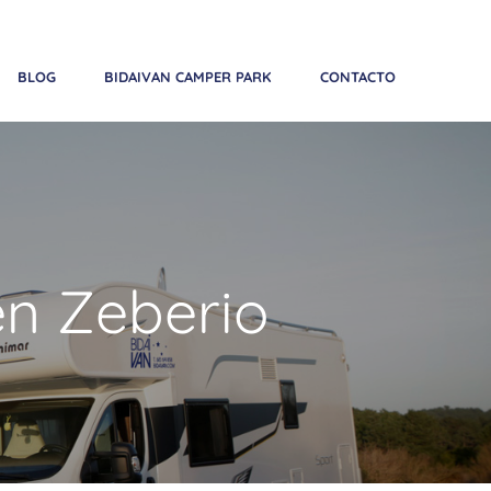
Teléfono:
+34 683 641 858
| Email:
reservas@bidaivan.com
BLOG
BIDAIVAN CAMPER PARK
CONTACTO
en Zeberio