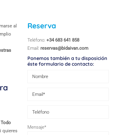
Reserva
umarse al
amplio
Teléfono:
+34 683 641 858
Email:
reservas@bidaivan.com
estras
Ponemos también a tu disposición
éste formulario de contacto:
ara
Please leave 
a Todo
Mensaje*
si quieres