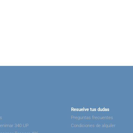
Resuelve tus dudas
as
Preguntas frecuentes
Benimar 340 UP
Condiciones de alquiler