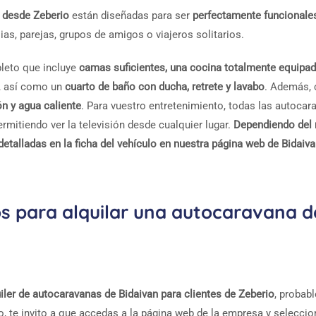
r desde Zeberio
están diseñadas para ser
perfectamente funcionale
lias, parejas, grupos de amigos o viajeros solitarios.
leto que incluye
camas suficientes, una cocina totalmente equipa
, así como un
cuarto de baño con ducha, retrete y lavabo
. Además, 
ón y agua caliente
. Para vuestro entretenimiento, todas las autocar
rmitiendo ver la televisión desde cualquier lugar.
Dependiendo del
detalladas en la ficha del vehículo en nuestra página web de Bidaiv
os para alquilar una autocaravana 
uiler de autocaravanas de Bidaivan para clientes de Zeberio
, probab
lo, te invito a que accedas a la página web de la empresa y selecci