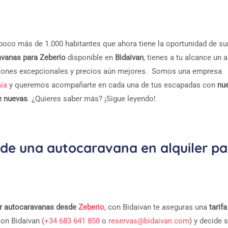
 poco más de 1.000 habitantes que ahora tiene la oportunidad de s
ravanas para Zeberio
disponible en
Bidaivan
, tienes a tu alcance un 
iciones excepcionales y precios aún mejores. Somos una empresa
aia
y queremos acompañarte en cada una de tus escapadas con
nu
e nuevas
. ¿Quieres saber más? ¡Sigue leyendo!
 de una autocaravana en alquiler p
ar autocaravanas desde
Zeberio
, con Bidaivan te aseguras una
tarif
con Bidaivan (
+34 683 641 858
o
reservas@bidaivan.com
) y decide 