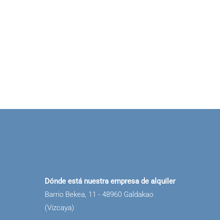
Dónde está nuestra empresa de alquiler
Barrio Bekea, 11 - 48960 Galdakao
(Vizcaya)