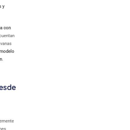
s y
da con
cuentan
avanas
 modelo
an
.
desde
lemente
ones