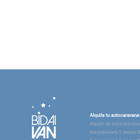
Alquila tu autocaravana
Alquiler de autocaravan
Autocaravana 5 plazas 