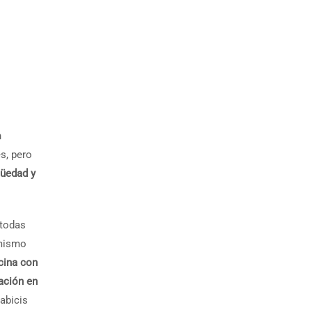
n
s, pero
güedad y
 todas
 mismo
cina con
ación en
tabicis