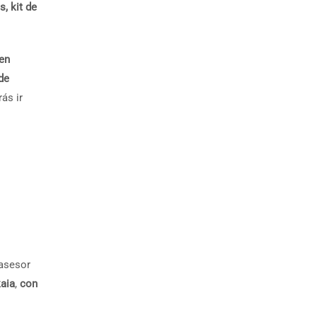
s, kit de
en
de
ás ir
 asesor
aia
,
con