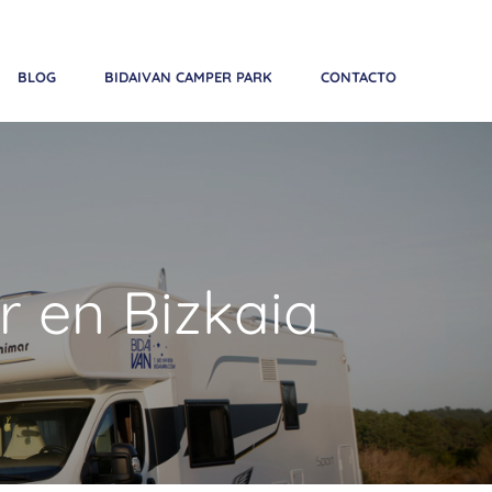
Teléfono:
+34 683 641 858
| Email:
reservas@bidaivan.com
BLOG
BIDAIVAN CAMPER PARK
CONTACTO
r en Bizkaia