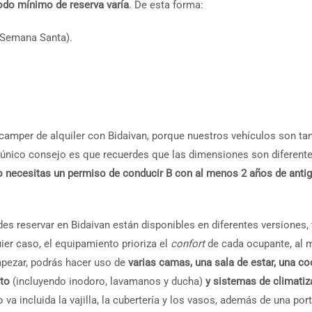
iodo mínimo de reserva varía
. De esta forma:
n Semana Santa).
camper de alquiler con Bidaivan, porque nuestros vehículos son ta
o único consejo es que recuerdes que las dimensiones son diferente
o necesitas un permiso de conducir B con al menos 2 años de anti
es reservar en Bidaivan están disponibles en diferentes versiones,
uier caso, el equipamiento prioriza el
confort
de cada ocupante, al
mpezar, podrás hacer uso de
varias camas, una sala de estar, una co
eto
(incluyendo inodoro, lavamanos y ducha)
y sistemas de climatiz
 va incluida la vajilla, la cubertería y los vasos, además de una por