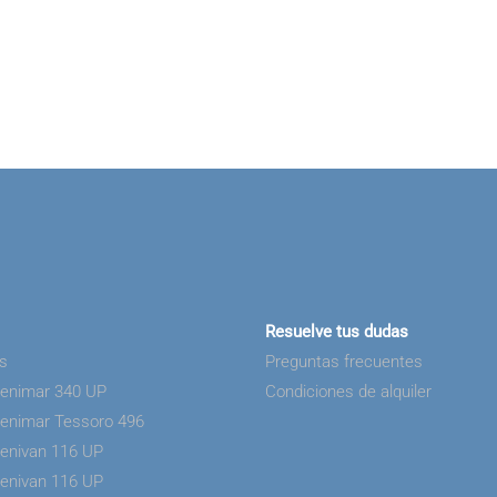
Resuelve tus dudas
as
Preguntas frecuentes
Benimar 340 UP
Condiciones de alquiler
Benimar Tessoro 496
Benivan 116 UP
Benivan 116 UP