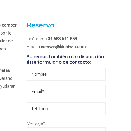
Reserva
as camper
 por lo
Teléfono:
+34 683 641 858
iler de
Email:
reservas@bidaivan.com
eres
Ponemos también a tu disposición
éste formulario de contacto:
netas
 verano
ayudarán
Please leave 
Mensaje*