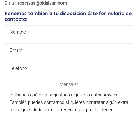
Email:
reservas@bidaivan.com
Ponemos también a tu disposición éste formulario de
contacto:
Please
Mensaje*
leave
this
field
empty.