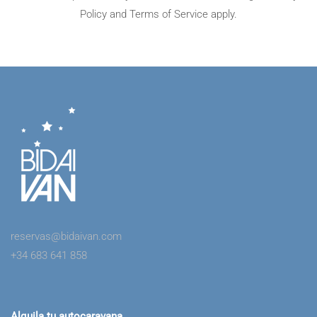
Policy
and
Terms of Service
apply.
reservas@bidaivan.com
+34 683 641 858
Alquila tu autocaravana