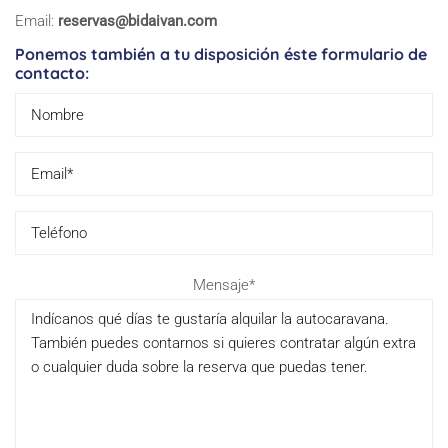
Email:
reservas@bidaivan.com
Ponemos también a tu disposición éste formulario de
contacto:
Please
Mensaje*
leave
this
field
empty.