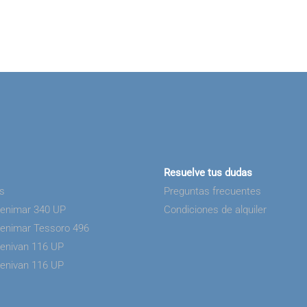
Resuelve tus dudas
as
Preguntas frecuentes
Benimar 340 UP
Condiciones de alquiler
Benimar Tessoro 496
Benivan 116 UP
Benivan 116 UP