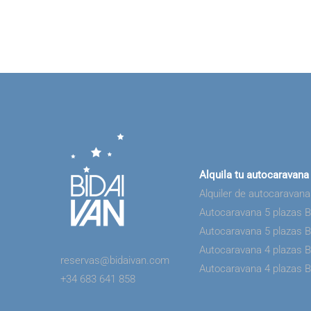
Alquila tu autocaravana
Alquiler de autocaravan
Autocaravana 5 plazas 
Autocaravana 5 plazas 
Autocaravana 4 plazas 
reservas@bidaivan.com
Autocaravana 4 plazas 
+34 683 641 858