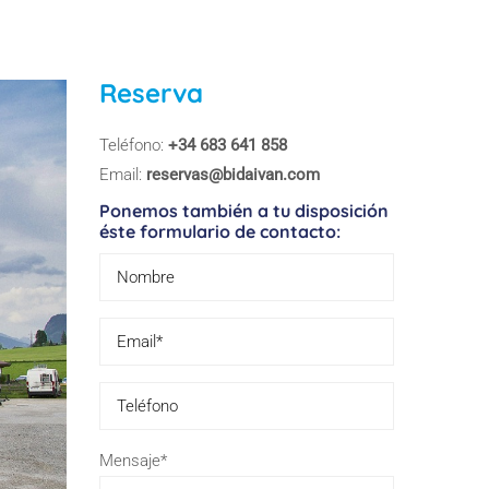
Reserva
Teléfono:
+34 683 641 858
Email:
reservas@bidaivan.com
Ponemos también a tu disposición
éste formulario de contacto:
Please leave 
Mensaje*