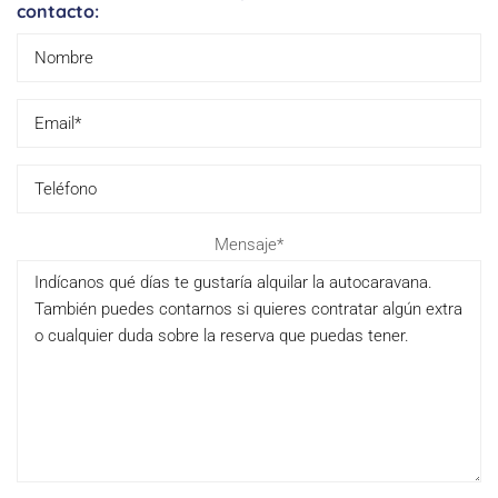
contacto:
Pl
Mensaje*