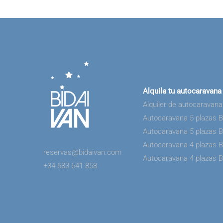
Alquila tu autocaravana
Alquiler de autocaravan
Autocaravana 5 plazas 
Autocaravana 5 plazas 
Autocaravana 4 plazas 
reservas@bidaivan.com
Autocaravana 4 plazas 
+34 683 641 858