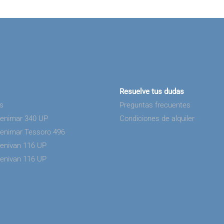
Resuelve tus dudas
as
Preguntas frecuentes
Benimar 340 UP
Condiciones de alquiler
Benimar Tessoro 496
Benivan 116 UP
Benivan 116 UP