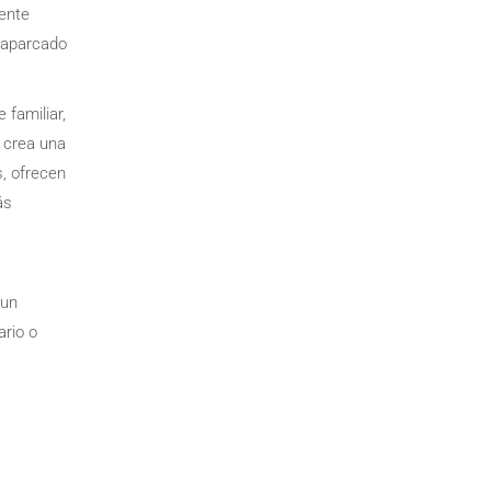
mente
o aparcado
 familiar,
e crea una
, ofrecen
ás
 un
ario o