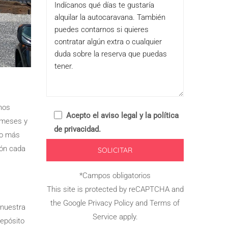
leave
this
field
empty.
nos
Acepto el
aviso legal y la política
 meses y
de privacidad
.
 lo más
ión cada
*Campos obligatorios
This site is protected by reCAPTCHA and
the Google
Privacy Policy
and
Terms of
 nuestra
Service
apply.
depósito