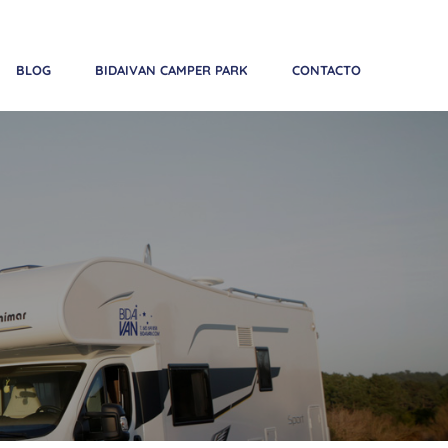
Teléfono:
+34 683 641 858
| Email:
reservas@bidaivan.com
BLOG
BIDAIVAN CAMPER PARK
CONTACTO