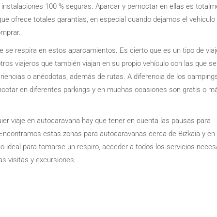
instalaciones 100 % seguras. Aparcar y pernoctar en ellas es total
 que ofrece totales garantías, en especial cuando dejamos el vehícul
omprar.
se respira en estos aparcamientos. Es cierto que es un tipo de viaje
otros viajeros que también viajan en su propio vehículo con las que s
riencias o anécdotas, además de rutas. A diferencia de los campings
octar en diferentes parkings y en muchas ocasiones son gratis o m
quier viaje en autocaravana hay que tener en cuenta las pausas para
 Encontramos estas zonas para autocaravanas cerca de Bizkaia y en
io ideal para tomarse un respiro, acceder a todos los servicios neces
as visitas y excursiones.