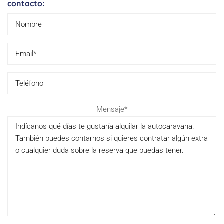
contacto:
Please
Mensaje*
leave
this
field
empty.