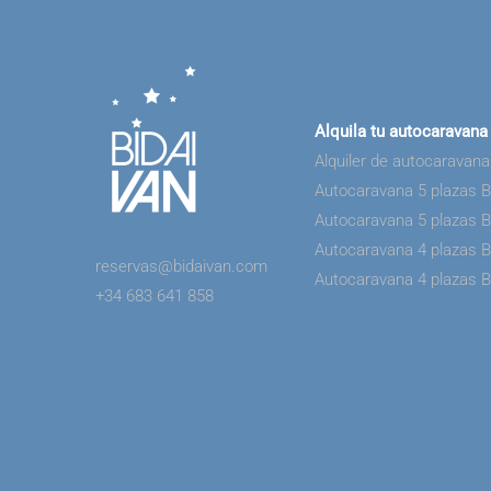
Alquila tu autocaravana
Alquiler de autocaravan
Autocaravana 5 plazas 
Autocaravana 5 plazas 
Autocaravana 4 plazas 
reservas@bidaivan.com
Autocaravana 4 plazas 
+34 683 641 858