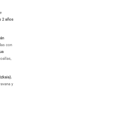
ue
s 2 años
tán
das con
gua
oallas,
zkaia).
ravana y