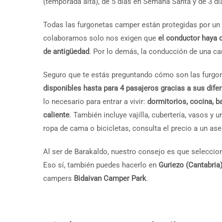
(temporada alta), de 5 días en Semana Santa y de 3 día
Todas las furgonetas camper están protegidas por un
colaboramos solo nos exigen que
el conductor haya 
de antigüedad
. Por lo demás, la conducción de una ca
Seguro que te estás preguntando cómo son las furgon
disponibles hasta para 4 pasajeros gracias a sus difer
lo necesario para entrar a vivir:
dormitorios, cocina, b
caliente
. También incluye vajilla, cubertería, vasos y 
ropa de cama o bicicletas, consulta el precio a un as
Al ser de Barakaldo, nuestro consejo es que selecc
Eso sí, también puedes hacerlo en
Guriezo (Cantabria)
campers
Bidaivan Camper Park
.