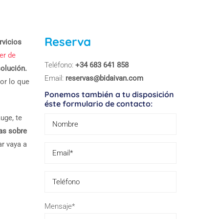
Reserva
rvicios
er de
Teléfono:
+34 683 641 858
solución.
Email:
reservas@bidaivan.com
por lo que
Ponemos también a tu disposición
éste formulario de contacto:
uge, te
as sobre
ar vaya a
Please leave 
Mensaje*