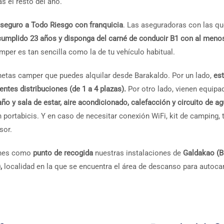
s el resto del año.
seguro a Todo Riesgo con franquicia
. Las aseguradoras con las q
cumplido 23 años y disponga del carné de conducir B1 con al meno
mper es tan sencilla como la de tu vehículo habitual.
etas camper que puedes alquilar desde Barakaldo. Por un lado,
es
entes distribuciones (de 1 a 4 plazas).
Por otro lado, vienen equipa
año y sala de estar, aire acondicionado, calefacción y circuito de a
un portabicis. Y en caso de necesitar conexión WiFi, kit de camping, t
esor.
iones como
punto de recogida
nuestras instalaciones de
Galdakao (Bi
,
localidad en la que se encuentra el área de descanso para autoca