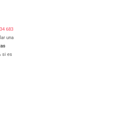
34 683
lar una
tas
 si es